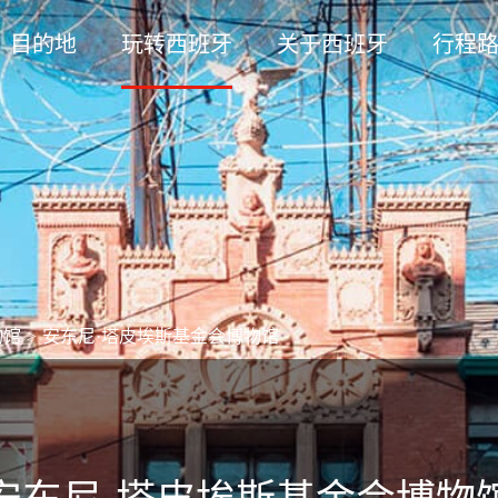
目的地
玩转西班牙
关于西班牙
行程
物馆
>
安东尼·塔皮埃斯基金会博物馆