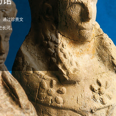
物馆
era）通过珍贵文
史长河。