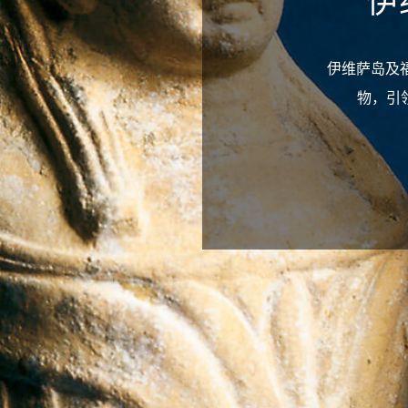
伊
伊维萨岛及福门特
物，引