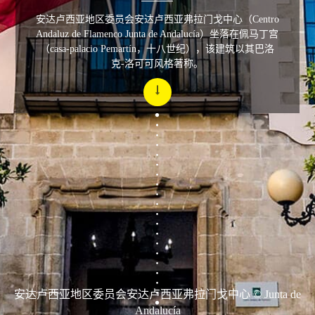
安达卢西亚地区委员会安达卢西亚弗拉门戈中心（Centro
Andaluz de Flamenco Junta de Andalucía）坐落在佩马丁宫
（casa-palacio Pemartín，十八世纪），该建筑以其巴洛
克-洛可可风格著称。
安达卢西亚地区委员会安达卢西亚弗拉门戈中心 © Junta de
Andalucía