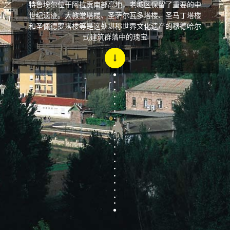
特鲁埃尔位于阿拉贡南部高地，老城区保留了重要的中
世纪遗迹。大教堂塔楼、圣萨尔瓦多塔楼、圣马丁塔楼
和圣佩德罗塔楼等是这处堪称世界文化遗产的穆德哈尔
式建筑群落中的瑰宝