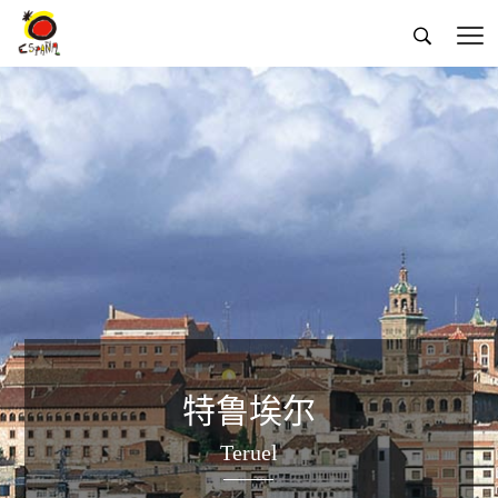


特鲁埃尔
Teruel