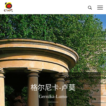


格尔尼卡-卢莫
Gernika-Lumo